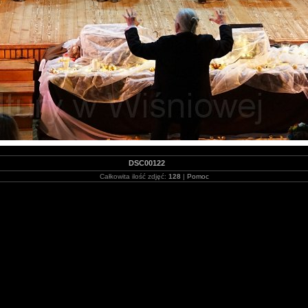
DSC00122
Całkowita ilość zdjęć:
128
|
Pomoc