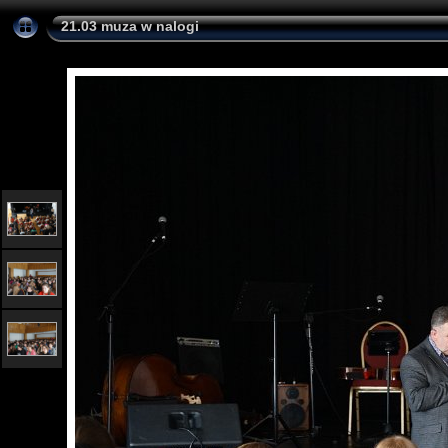
21.03 muza w nalogi