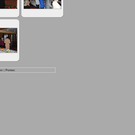
on
|
Pomoc