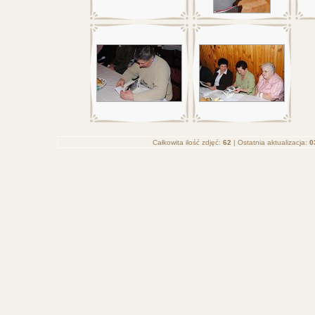
Całkowita ilość zdjęć:
62
| Ostatnia aktualizacja:
0