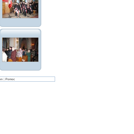
on
|
Pomoc