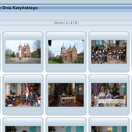
y Dnia Katyńskiego
Strona |
1
|
2
|
3
|