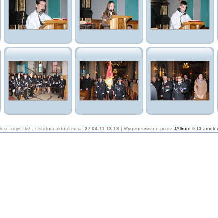
ilość zdjęć:
57
| Ostatnia aktualizacja:
27.04.11 13:18
| Wygenerowane przez
JAlbum
&
Chamele