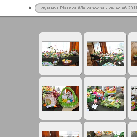
wystawa Pisanka Wielkanocna - kwiecień 201