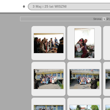
3 Maj i 25 lat WISZNI
Strona |
1
|
2
|