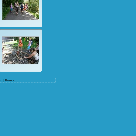
on
|
Pomoc