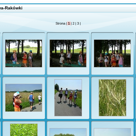
owa-Rakówki
Strona |
1
|
2
|
3
|