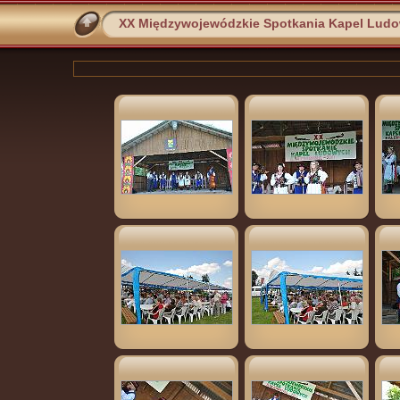
XX Międzywojewódzkie Spotkania Kapel Lud