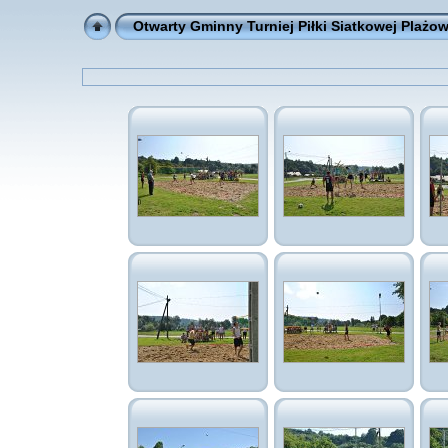
Otwarty Gminny Turniej Piłki Siatkowej Plażo