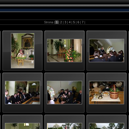
Strona |
1
|
2
|
3
|
4
|
5
|
6
|
7
|