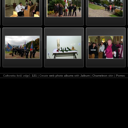
Całkowita ilość zdjęć:
121
| Create
web photo albums
with
Jalbum
|
Chameleon
skin |
Pomoc