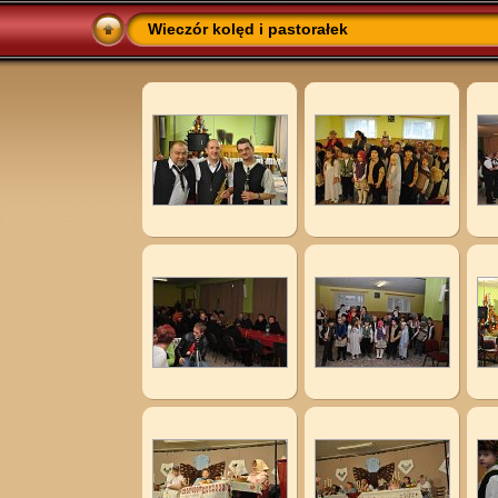
Wieczór kolęd i pastorałek