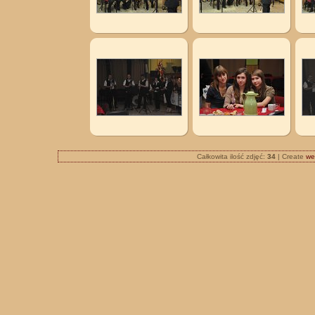
Całkowita ilość zdjęć:
34
| Create
we