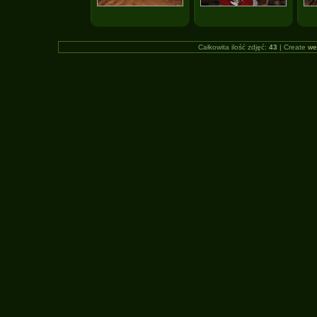
Całkowita ilość zdjęć:
43
| Create
we