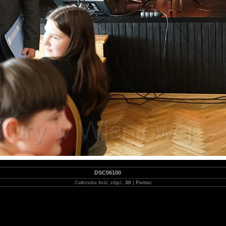
DSC06100
Całkowita ilość zdjęć:
30
|
Pomoc