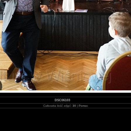
DSC06103
Całkowita ilość zdjęć:
30
|
Pomoc