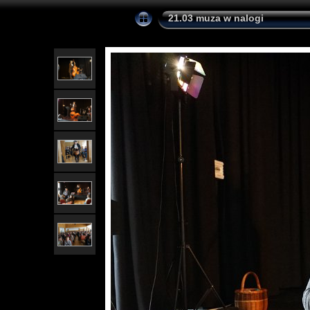
21.03 muza w nalogi