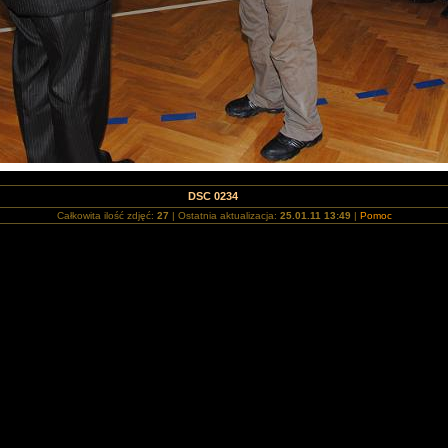
DSC 0234
Całkowita ilość zdjęć:
27
| Ostatnia aktualizacja:
25.01.11 13:49
|
Pomoc