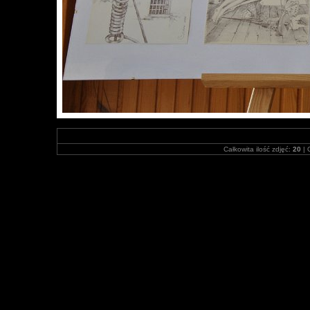
Całkowita ilość zdjęć:
20
| 