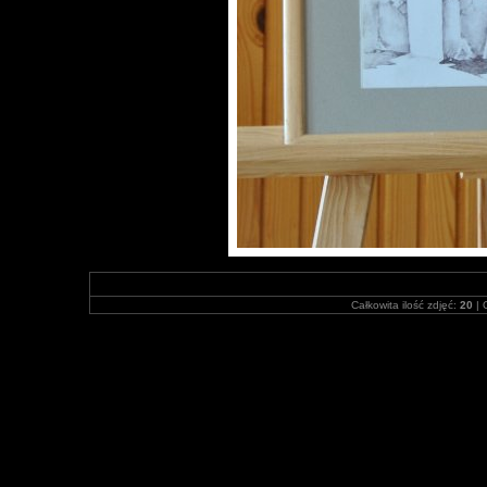
Całkowita ilość zdjęć:
20
| 