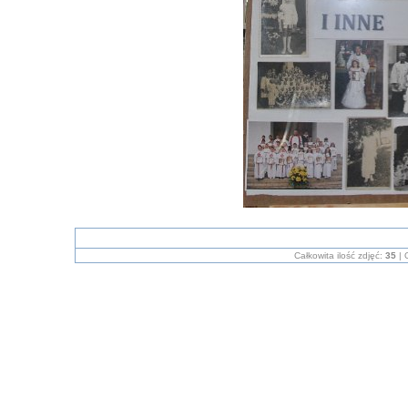
Całkowita ilość zdjęć:
35
| 