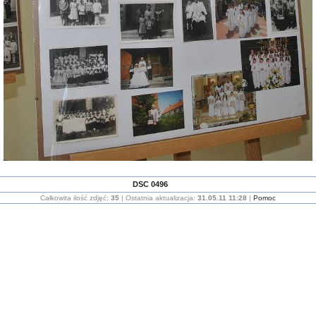
DSC 0496
Całkowita ilość zdjęć:
35
| Ostatnia aktualizacja:
31.05.11 11:28
|
Pomoc