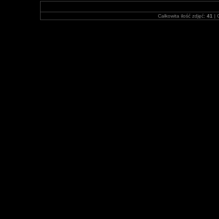
Całkowita ilość zdjęć:
41
| 