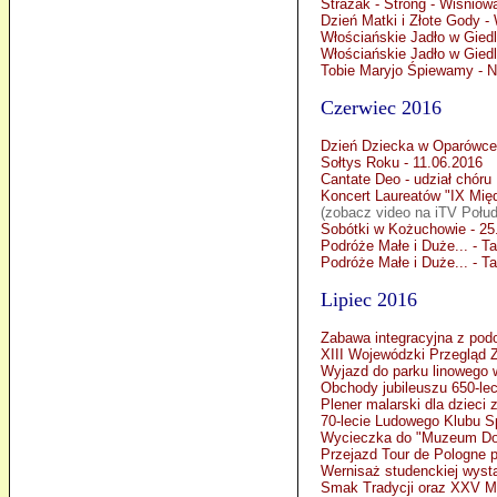
Strażak - Strong - Wiśniow
Dzień Matki i Złote Gody -
Włościańskie Jadło w Gied
Włościańskie Jadło w Giedl
Tobie Maryjo Śpiewamy - Ni
Czerwiec 2016
Dzień Dziecka w Oparówce 
Sołtys Roku - 11.06.2016
Cantate Deo - udział chór
Koncert Laureatów "IX Mię
(zobacz video na iTV Połud
Sobótki w Kożuchowie - 25
Podróże Małe i Duże... - T
Podróże Małe i Duże... - T
Lipiec 2016
Zabawa integracyjna z po
XIII Wojewódzki Przegląd Z
Wyjazd do parku linowego w
Obchody jubileuszu 650-le
Plener malarski dla dzieci
70-lecie Ludowego Klubu S
Wycieczka do "Muzeum Dob
Przejazd Tour de Pologne 
Wernisaż studenckiej wyst
Smak Tradycji oraz XXV M