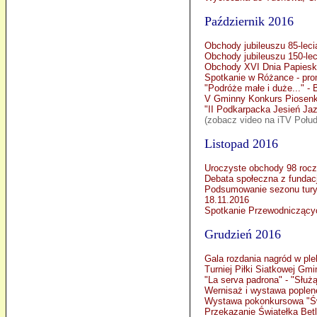
Październik 2016
Obchody jubileuszu 85-lec
Obchody jubileuszu 150-le
Obchody XVI Dnia Papieski
Spotkanie w Różance - pro
"Podróże małe i duże..." - 
V Gminny Konkurs Piosenki
"II Podkarpacka Jesień Ja
(zobacz video na iTV Połud
Listopad 2016
Uroczyste obchody 98 rocz
Debata społeczna z fundacj
Podsumowanie sezonu turys
18.11.2016
Spotkanie Przewodniczącyc
Grudzień 2016
Gala rozdania nagród w ple
Turniej Piłki Siatkowej Gmi
"La serva padrona" - "Służ
Wernisaż i wystawa poplen
Wystawa pokonkursowa "Św
Przekazanie Światełka Be