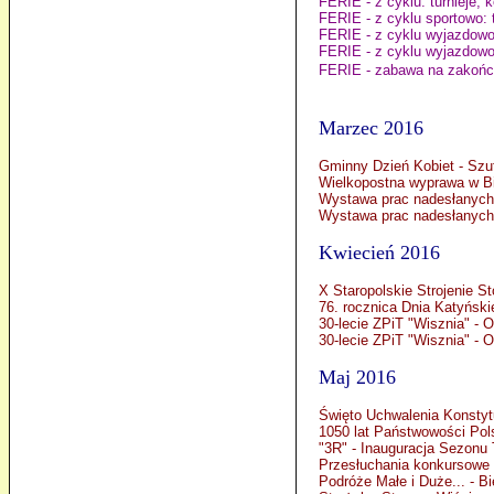
FERIE - z cyklu: turnieje,
FERIE - z cyklu sportowo: t
FERIE - z cyklu wyjazdowo
FERIE - z cyklu wyjazdowo:
FERIE - zabawa na zakońc
Marzec 2016
Gminny Dzień Kobiet - Szu
Wielkopostna wyprawa w B
Wystawa prac nadesłanych
Wystawa prac nadesłanych 
Kwiecień 2016
X Staropolskie Strojenie S
76. rocznica Dnia Katyński
30-lecie ZPiT "Wisznia" - 
30-lecie ZPiT "Wisznia" - 
Maj 2016
Święto Uchwalenia Konstytu
1050 lat Państwowości Pols
"3R" - Inauguracja Sezonu
Przesłuchania konkursowe 
Podróże Małe i Duże... - B