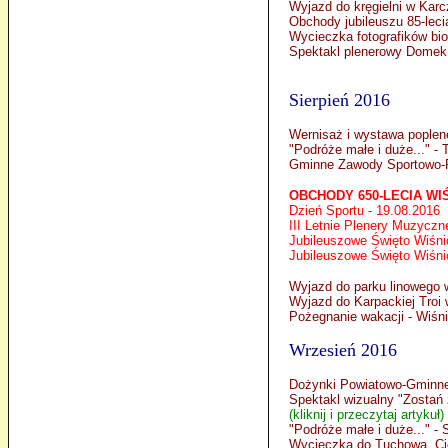
Wyjazd do kręgielni w Kar
Obchody jubileuszu 85-lec
Wycieczka fotografików bi
Spektakl plenerowy Domek 
Sierpień 2016
Wernisaż i wystawa poplen
"Podróże małe i duże..." - 
Gminne Zawody Sportowo-P
OBCHODY 650-LECIA WI
Dzień Sportu - 19.08.2016
III Letnie Plenery Muzyczne
Jubileuszowe Święto Wiśni
Jubileuszowe Święto Wiśnio
Wyjazd do parku linowego w
Wyjazd do Karpackiej Troi 
Pożegnanie wakacji - Wiśn
Wrzesień 2016
Dożynki Powiatowo-Gminne
Spektakl wizualny "Zostań 
(kliknij i przeczytaj artykuł)
"Podróże małe i duże..." -
Wycieczka do Tuchowa, Cię