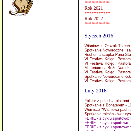
***********
Rok 2021
***********
Rok 2022
***********
Styczeń 2016
Wiśniowski Orszak Trzech K
Spotkanie Noworoczne i z
Ruchoma szopka Pana Stan
VI Festiwal Kolęd i Pastor
VI Festiwal Kolęd i Pastor
Misterium na Boże Narodzen
VI Festiwal Kolęd i Pastor
Spotkanie Noworoczne Koła
VI Festiwal Kolęd i Pastora
Luty 2016
Folklor z przedszkolakami 
Spotkanie z Bohaterem - 1
Wernisaż "Wiśniowa pachną
Spotkanie miłośników turys
FERIE - z cyklu sportowo: t
FERIE - z cyklu sportowo: t
FERIE - z cyklu sportowo: 