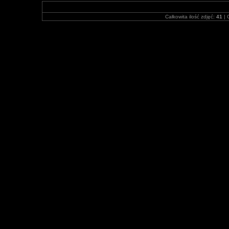
Całkowita ilość zdjęć:
41
| 