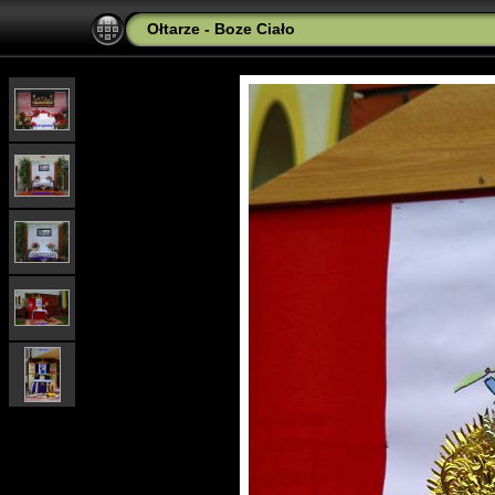
Ołtarze - Boze Ciało