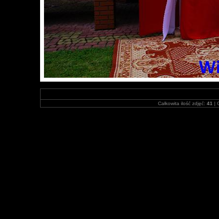
Całkowita ilość zdjęć:
41
| 