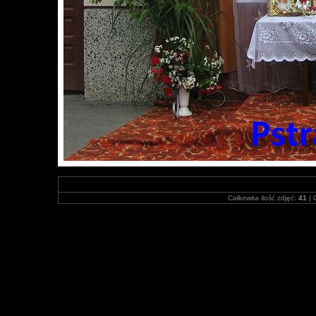
Całkowita ilość zdjęć:
41
| 