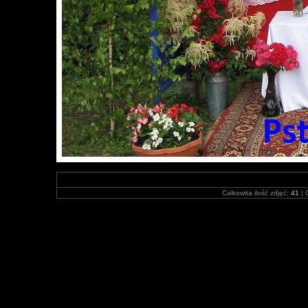
Całkowita ilość zdjęć:
41
| 