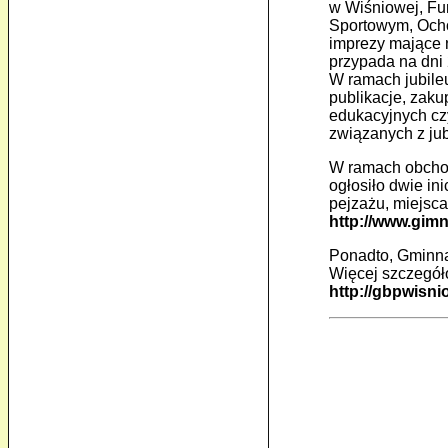
w Wiśniowej, Fu
Sportowym, Ocho
imprezy mające n
przypada na dni 
W ramach jubileu
publikacje, zaku
edukacyjnych cz
związanych z jub
W ramach obchod
ogłosiło dwie in
pejzażu, miejsca
http://www.gim
Ponadto, Gminna
Więcej szczegół
http://gbpwisni