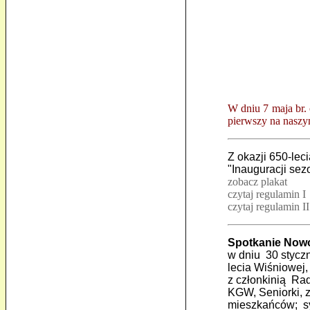
W dniu 7 maja br.
pierwszy na naszy
Z okazji 650-le
"Inauguracji se
zobacz plakat
czytaj regulamin I
czytaj regulamin II
Spotkanie Nowo
w dniu 30 stycz
lecia Wiśniowej
z członkinią Rad
KGW, Seniorki, z
mieszkańców; sy