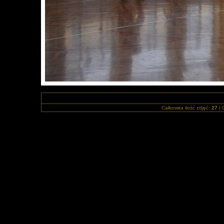
Całkowita ilość zdjęć:
27
| 