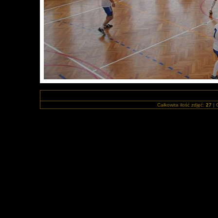
Całkowita ilość zdjęć:
27
| 