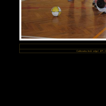
Całkowita ilość zdjęć:
27
| 